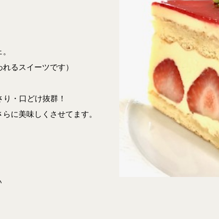
ェ。
われるスイーツです）
。
っさり・口どけ抜群！
さらに美味しくさせてます。
）
い