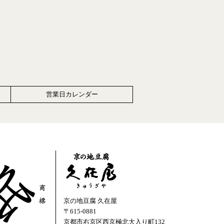
営業日カレンダー
京の地豆腐 久在屋
〒615-0881
京都市右京区西京極北大入り町132