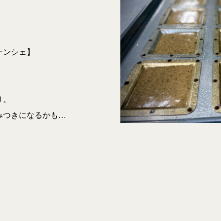
ナンシェ】
り。
みつきになるかも…
）