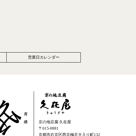
営業日カレンダー
京の地豆腐 久在屋
〒615-0881
京都市右京区西京極北大入り町132